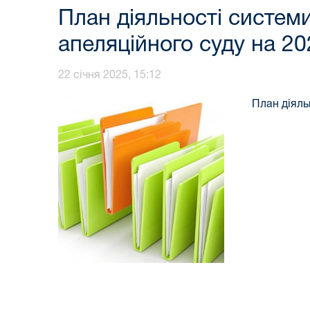
План діяльності систе
апеляційного суду на 2
22 січня 2025, 15:12
План діяль