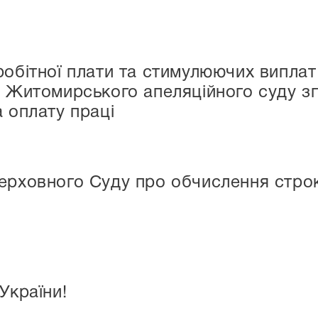
робітної плати та стимулюючих виплат
у Житомирського апеляційного суду зг
а оплату праці
ерховного Суду про обчислення стро
України!