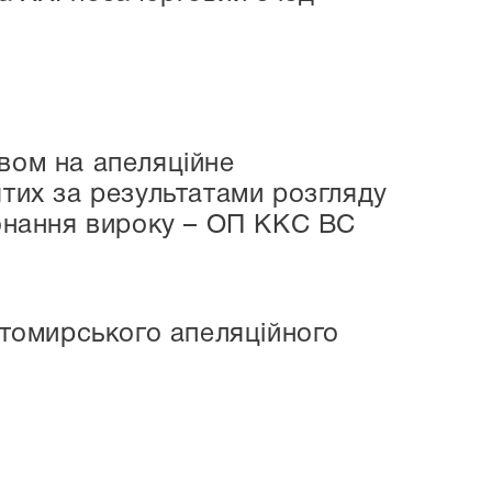
вом на апеляційне
ятих за результатами розгляду
конання вироку – ОП ККС ВС
итомирського апеляційного