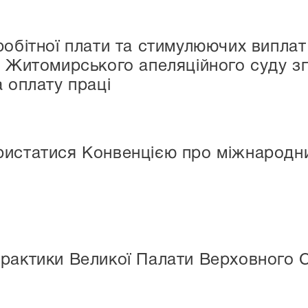
робітної плати та стимулюючих виплат
у Житомирського апеляційного суду зг
а оплату праці
ристатися Конвенцією про міжнародн
рактики Великої Палати Верховного С