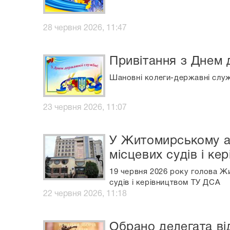
28 червня 2026, 11:47
Привітання з Днем
Шановні колеги-державні служ
23 червня 2026, 11:07
У Житомирському ап
місцевих судів і ке
19 червня 2026 року голова Жи
судів і керівництвом ТУ ДСА
22 червня 2026, 11:18
Обрано делегата ві