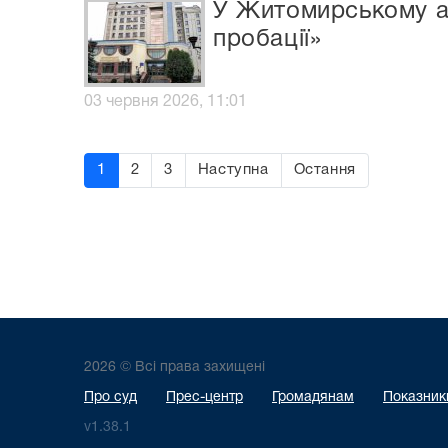
У Житомирському ап
пробації»
03 червня 2026, 11:01
1
2
3
Наступна
Остання
2026 © Всі права захищені
Про суд
Прес-центр
Громадянам
Показники
v1.38.1