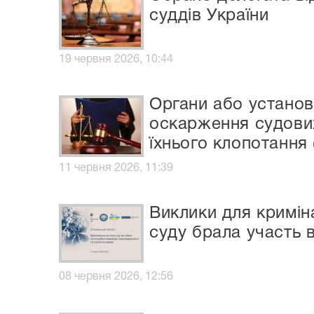
суддів України
19 червня 2026, 10:44
Органи або установ
оскарження судових
їхнього клопотання
11 червня 2026, 11:39
Виклики для кримін
суду брала участь в
08 червня 2026, 12:56