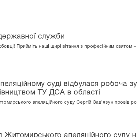
 державної служби
бовці! Прийміть наші щирі вітання з професійним святом 
еляційному суді відбулася робоча зу
рівництвом ТУ ДСА в області
томирського апеляційного суду Сергій Зав’язун провів ро
д Житомирського апеляційного суду на