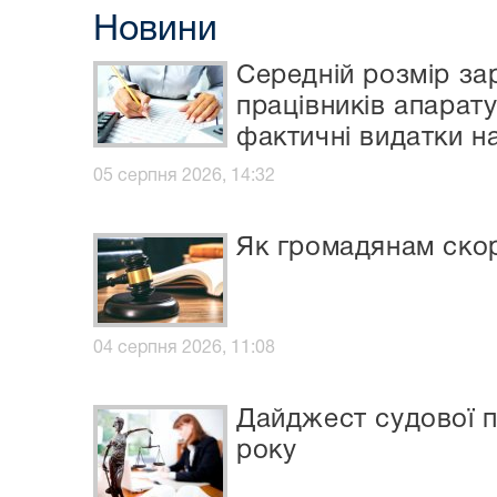
Новини
Середній розмір за
працівників апарат
фактичні видатки н
05 серпня 2026, 14:32
Як громадянам ско
04 серпня 2026, 11:08
Дайджест судової п
року