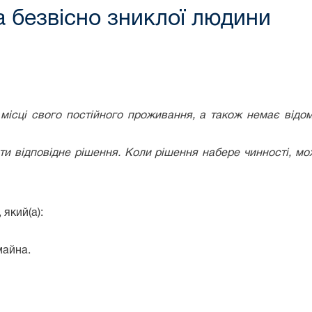
а безвісно зниклої людини
ісці свого постійного проживання, а також немає відо
ти відповідне рішення. Коли рішення набере чинності, м
 який(а):
майна.