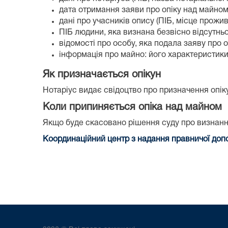
дата отримання заяви про опіку над майном
дані про учасників опису (ПІБ, місце прожи
ПІБ людини, яка визнана безвісно відсутнь
відомості про особу, яка подала заяву про 
інформація про майно: його характеристики,
Як призначається опікун
Нотаріус видає свідоцтво про призначення опік
Коли припиняється опіка над майном
Якщо буде скасовано рішення суду про визнання
Координаційний центр з надання правничої доп