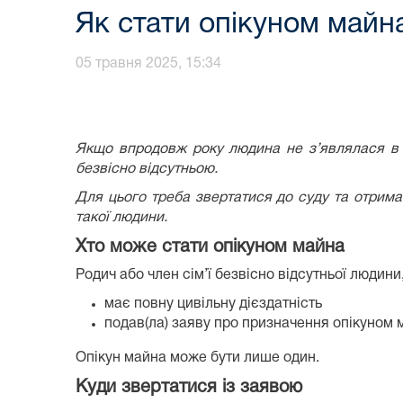
Як стати опікуном майн
05 травня 2025, 15:34
Якщо впродовж року людина не з’являлася в м
безвісно відсутньою.
Для цього треба звертатися до суду та отрима
такої людини.
Хто може стати опікуном майна
Родич або член сім’ї безвісно відсутньої людини,
має повну цивільну дієздатність
подав(ла) заяву про призначення опікуном 
Опікун майна може бути лише один.
Куди звертатися із заявою