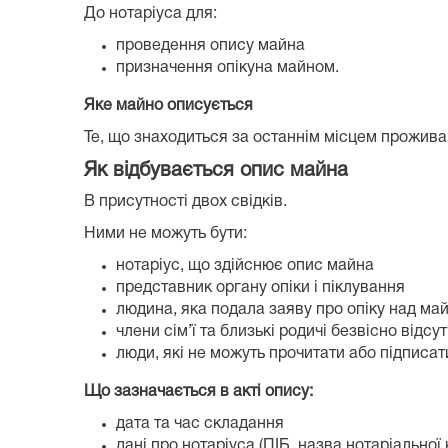
До нотаріуса для:
проведення опису майна
призначення опікуна майном.
Яке майно описується
Те, що знаходиться за останнім місцем прожива
Як відбувається опис майна
В присутності двох свідків.
Ними не можуть бути:
нотаріус, що здійснює опис майна
представник органу опіки і піклування
людина, яка подала заяву про опіку над м
члени сім’ї та близькі родичі безвісно відс
люди, які не можуть прочитати або підписат
Що зазначається в акті опису:
дата та час складання
дані про нотаріуса (ПІБ, назва нотаріальної