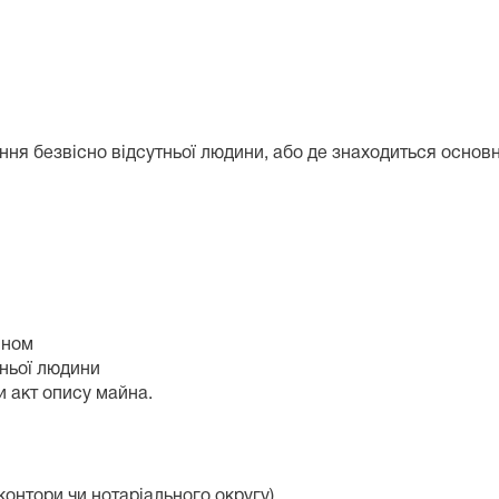
ння безвісно відсутньої людини, або де знаходиться основ
айном
утньої людини
и акт опису майна.
 контори чи нотаріального округу)