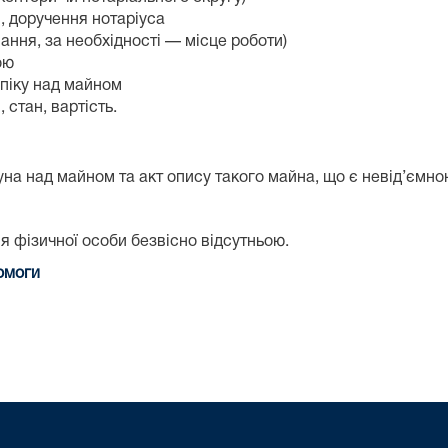
, доручення нотаріуса
вання, за необхідності — місце роботи)
ою
опіку над майном
 стан, вартість.
уна над майном та акт опису такого майна, що є невід’ємно
 фізичної особи безвісно відсутньою.
омоги