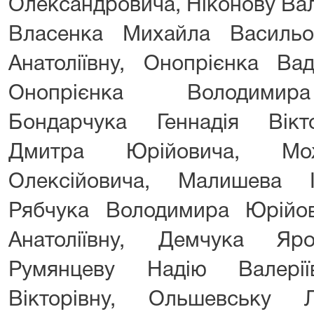
Олександровича, Ніконову Ва
Власенка Михайла Васильо
Анатоліївну, Онопрієнка Ва
Онопрієнка Володимира
Бондарчука Геннадія Вікт
Дмитра Юрійовича, Мож
Олексійовича, Малишева І
Рябчука Володимира Юрійо
Анатоліївну, Демчука Яро
Румянцеву Надію Валері
Вікторівну, Ольшевську 