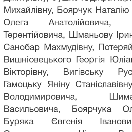
Михайлівну, Боярчук Наталію
Олега Анатолійовича, П
Терентійовича, Шманьову Іри
Санобар Махмудівну, Потеряй
Вишніовецького Георгія Юліа
Вікторівну, Вигівську Ру
Гамоцьку Яніну Станіславів
Володимировича, Шим
Васильовича, Боярчука Ол
Буряка Євгенія Іванов