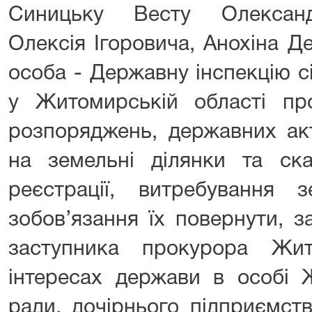
Синицьку Весту Олександ
Олексія Ігоровича, Анохіна Д
особа - Державну інспекцію с
у Житомирській області пр
розпоряджень, державних акт
на земельні ділянки та ска
реєстрації, витребування 
зобов’язання їх повернути, 
заступника прокурора Жит
інтересах держави в особі 
ради, дочірнього підприємст