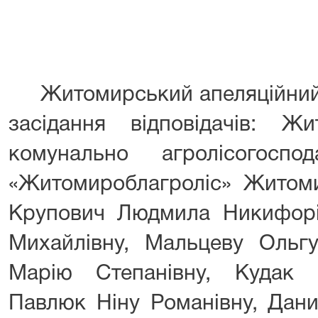
Житомирський апеляційний с
засідання відповідачів: Ж
комунально агролісогоспо
«Житомироблагроліс» Житоми
Крупович Людмила Никифорі
Михайлівну, Мальцеву Ольгу
Марію Степанівну, Кудак 
Павлюк Ніну Романівну, Дани