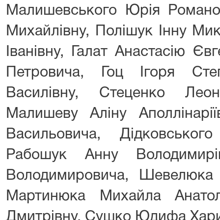
Малишевського Юрія Романо
Михайлівну, Полішук Інну Ми
Іванівну, Галат Анастасію Єв
Петровича, Гоц Ігоря Сте
Василівну, Стеценко Леон
Малишеву Аліну Аполлінарії
Васильовича, Дідковськог
Рабошук Анну Володимирі
Володимировича, Шевелюка 
Мартинюка Михайла Анатол
Дмитрівну, Сушко Юдифа Хари