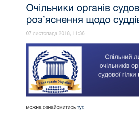
Очільники органів судов
роз’яснення щодо судді
07 листопада 2018, 11:36
можна ознайомитись
тут.