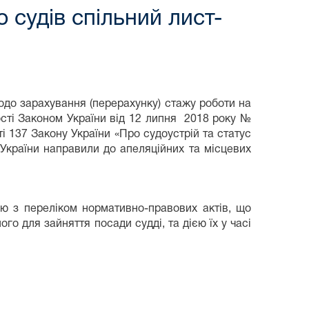
 судів спільний лист-
зарахування (перерахунку) стажу роботи на
ності Законом України від 12 липня 2018 року №
тті 137 Закону України «Про судоустрій та статус
и України направили до апеляційних та місцевих
ею з переліком нормативно-правових актів, що
го для зайняття посади судді, та дією їх у часі