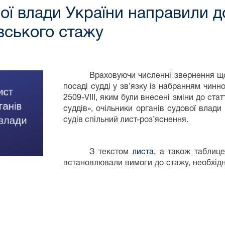
ої влади України направили до
вського стажу
Враховуючи численні звернення щодо 
посаді судді у зв’язку із набранням чин
2509-VIII, яким були внесені зміни до ста
суддів», очільники органів судової влад
судів спільний лист-роз’яснення.
З текстом
листа
, а також таблиц
встановлювали вимоги до стажу, необхідно